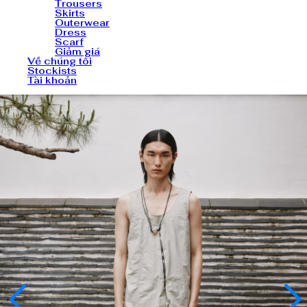
Trousers
Skirts
Outerwear
Dress
Scarf
Giảm giá
Về chúng tôi
Stockists
Tài khoản