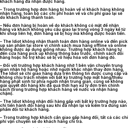
khách hàng đã nhận được hàng.
– Trong trường hợp đơn hàng bị hoàn về vì khách hàng không
nhận hàng, toàn bộ các chi phí hoàn về và chi phí giao lại sẽ
do khách hàng thanh toán.
– Nếu đơn hàng bị hoàn về do khách không có mặt để nhận
hàng và khách không yêu cầu giao lại trong vòng 3 ngày kể từ
khi shop liên hệ, đơn hàng sẽ bị hủy mà không được hoàn tiền.
– The Idiot không nhận thanh toán đơn hàng online và đến pick
up sản phẩm tại store vì chính sách mua hàng offline và online
không được áp dụng giống nhau. Trường hợp khách hàng tự
đến cửa hàng pick up không thông báo trước, chính sách đổi
hàng hoặc hỗ trợ khác sẽ bị vô hiệu hóa với đơn hàng đó.
– Đối với trường hợp khách hàng nhờ 1 bên vận chuyển trung
gian nhận hộ hàng hoặc nhờ người khác nhận thay đơn hàng,
The Idiot sẽ chỉ giao hàng dựa trên thông tin được cung cấp và
không chịu trách nhiệm với bất kỳ trường hợp mất hàng/thiếu
hàng phát sinh từ phía người nhận trung gian, cũng sẽ không
giải quyết đổi hàng khi đã quá thời hạn xử lý đơn trên chính
sách (trong trường hợp khách hàng về nước và nhận hàng
chậm).
– The Idiot không nhận đổi hàng gấp với bất kỳ trường hợp nào,
chỉ tiến hành đổi hàng sau khi đã nhận lại và kiểm tra đúng sản
phẩm đổi từ khách hàng.
– Trong trường hợp khách cần giao gấp hàng đổi, tất cả các chi
phí vận chuyển sẽ do khách hàng chi trả.