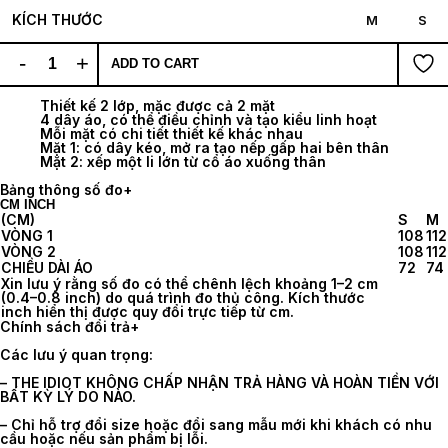
KÍCH THƯỚC
M
S
-
+
ADD TO CART
Thiết kế 2 lớp, mặc được cả 2 mặt
4 dây áo, có thể điều chỉnh và tạo kiểu linh hoạt
Mỗi mặt có chi tiết thiết kế khác nhau
Mặt 1: có dây kéo, mở ra tạo nếp gấp hai bên thân
Mặt 2: xếp một li lớn từ cổ áo xuống thân
Bảng thông số đo
+
CM
INCH
(CM)
S
M
VÒNG 1
108
112
VÒNG 2
108
112
CHIỀU DÀI ÁO
72
74
Xin lưu ý rằng số đo có thể chênh lệch khoảng 1–2 cm
(0.4–0.8 inch) do quá trình đo thủ công. Kích thước
inch hiển thị được quy đổi trực tiếp từ cm.
Chính sách đổi trả
+
Các lưu ý quan trọng:
– THE IDIOT KHÔNG CHẤP NHẬN TRẢ HÀNG VÀ HOÀN TIỀN VỚI
BẤT KỲ LÝ DO NÀO.
– Chỉ hỗ trợ đổi size hoặc đổi sang mẫu mới khi khách có nhu
cầu hoặc nếu sản phẩm bị lỗi.