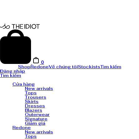
0
Shop
Redone
Về chúng tôi
Stockists
Tìm kiếm
Đăng nhập
Tìm kiếm
Cửa hàng
New arrivals
Tops
Trousers
Skirts
Dresses
Blazers
Outerwear
Signature
Giảm giá
Redone
New arrivals
Tops