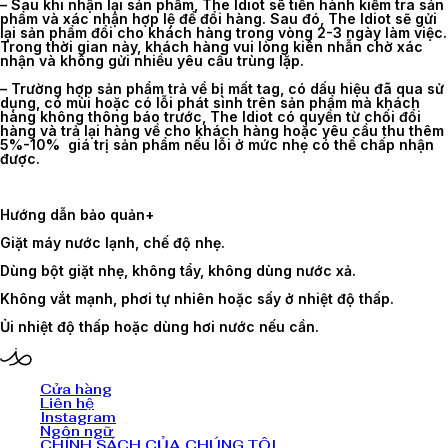
– Sau khi nhận lại sản phẩm, The Idiot sẽ tiến hành kiểm tra sản
phẩm và xác nhận hợp lệ để đổi hàng. Sau đó, The Idiot sẽ gửi
lại sản phẩm đổi cho khách hàng trong vòng 2-3 ngày làm việc.
Trong thời gian này, khách hàng vui lòng kiên nhẫn chờ xác
nhận và không gửi nhiều yêu cầu trùng lặp.
– Trường hợp sản phẩm trả về bị mất tag, có dấu hiệu đã qua sử
dụng, có mùi hoặc có lỗi phát sinh trên sản phẩm mà khách
hàng không thông báo trước, The Idiot có quyền từ chối đổi
hàng và trả lại hàng về cho khách hàng hoặc yêu cầu thu thêm
5%-10% giá trị sản phẩm nếu lỗi ở mức nhẹ có thể chấp nhận
được.
Hướng dẫn bảo quản
+
Giặt máy nước lạnh, chế độ nhẹ.
Dùng bột giặt nhẹ, không tẩy, không dùng nước xả.
Không vắt mạnh, phơi tự nhiên hoặc sấy ở nhiệt độ thấp.
Ủi nhiệt độ thấp hoặc dùng hơi nước nếu cần.
Cửa hàng
Liên hệ
Instagram
Ngôn ngữ
CHÍNH SÁCH CỦA CHÚNG TÔI