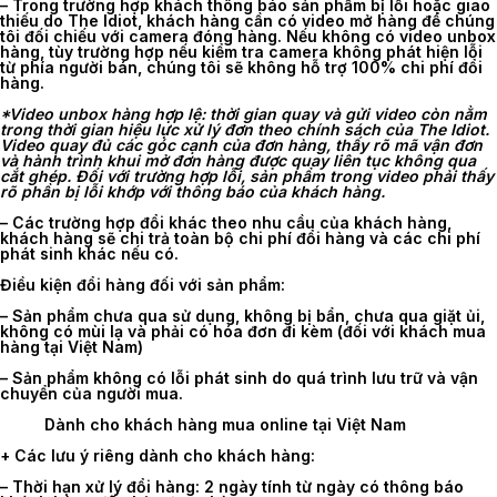
– Trong trường hợp khách thông báo sản phẩm bị lỗi hoặc giao
thiếu do The Idiot, khách hàng cần có video mở hàng để chúng
tôi đối chiếu với camera đóng hàng. Nếu không có video unbox
hàng, tùy trường hợp nếu kiểm tra camera không phát hiện lỗi
từ phía người bán, chúng tôi sẽ không hỗ trợ 100% chi phí đổi
hàng.
*Video unbox hàng hợp lệ: thời gian quay và gửi video còn nằm
trong thời gian hiệu lực xử lý đơn theo chính sách của The Idiot.
Video quay đủ các góc cạnh của đơn hàng, thấy rõ mã vận đơn
và hành trình khui mở đơn hàng được quay liên tục không qua
cắt ghép. Đối với trường hợp lỗi, sản phẩm trong video phải thấy
rõ phần bị lỗi khớp với thông báo của khách hàng.
– Các trường hợp đổi khác theo nhu cầu của khách hàng,
khách hàng sẽ chi trả toàn bộ chi phí đổi hàng và các chi phí
phát sinh khác nếu có.
Điều kiện đổi hàng đối với sản phẩm:
– Sản phẩm chưa qua sử dụng, không bị bẩn, chưa qua giặt ủi,
không có mùi lạ và phải có hóa đơn đi kèm (đối với khách mua
hàng tại Việt Nam)
– Sản phẩm không có lỗi phát sinh do quá trình lưu trữ và vận
chuyển của người mua.
Dành cho khách hàng mua online tại Việt Nam
+ Các lưu ý riêng dành cho khách hàng:
–
Thời hạn xử lý đổi hàng
: 2 ngày tính từ ngày có thông báo