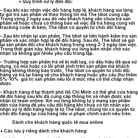
+ Quy trình xử lý đơn đổi:
–
Sau khi xác nhận việc đổi hàng hợp lệ, khách hàng vui lòng
tự gửi trả sản phẩm về theo thông tin mà The Idiot cung cấp.
Trong vòng 2 ngày sau đó nếu khách hàng vẫn chưa trả sản
phẩm về hoặc chưa có thông báo về việc đã trả hàng cùng với
tracking code đi kèm, The Idiot có quyền từ chối đổi hàng.
– Sau khi nhận lại sản phẩm, The Idiot sẽ tiến hành kiểm tra sản
phẩm và xác nhận hợp lệ để đổi hàng. Sau đó, The Idiot sẽ gửi
lại sản phẩm đổi cho khách hàng trong vòng 2-3 ngày làm việc.
Trong thời gian này, khách hàng vui lòng kiên nhẫn chờ xác
nhận và không gửi nhiều yêu cầu trùng lặp.
– Trường hợp sản phẩm trả về bị mất tag, có dấu hiệu đã qua sử
dụng, có mùi hoặc có lỗi phát sinh trên sản phẩm mà khách
hàng không thông báo trước, The Idiot có quyền từ chối đổi
hàng và trả lại hàng về cho khách hàng hoặc yêu cầu thu thêm
5%-10% giá trị sản phẩm nếu lỗi ở mức nhẹ có thể chấp nhận
được.
– Khách hàng ở tại thành phố Hồ Chí Minh có thể ghé cửa hàng
để đổi hàng sau khi đã cung cấp thông tin và nhận được xác
nhận từ team online. Xin vui lòng không tự ý mang sản phẩm
đến cửa hàng để yêu cầu đổi hàng khi chưa có tin nhắn xác
nhận xử lý đơn hàng hợp lệ từ The Idiot, chúng tôi có quyền từ
chối đổi hàng tại cửa hàng nếu vi phạm chính sách nêu trên.
Dành cho khách hàng quốc tế mua online
+ Các lưu ý riêng dành cho khách hàng: