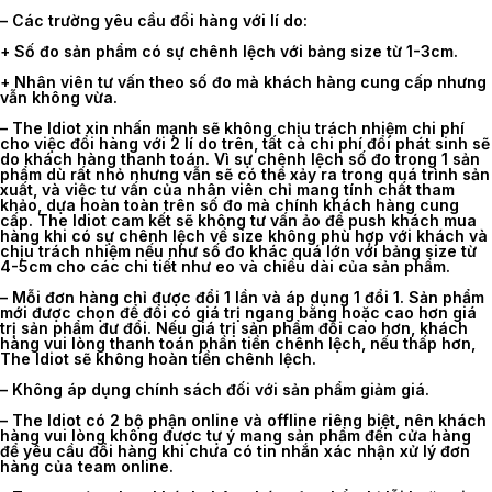
– Các trường yêu cầu đổi hàng với lí do:
+ Số đo sản phẩm có sự chênh lệch với bảng size từ 1-3cm.
+ Nhân viên tư vấn theo số đo mà khách hàng cung cấp nhưng
vẫn không vừa.
– The Idiot xin nhấn mạnh sẽ không chịu trách nhiệm chi phí
cho việc đổi hàng với 2 lí do trên, tất cả chi phí đổi phát sinh sẽ
do khách hàng thanh toán. Vì sự chênh lệch số đo trong 1 sản
phẩm dù rất nhỏ nhưng vẫn sẽ có thể xảy ra trong quá trình sản
xuất, và việc tư vấn của nhân viên chỉ mang tính chất tham
khảo, dựa hoàn toàn trên số đo mà chính khách hàng cung
cấp. The Idiot cam kết sẽ không tư vấn ảo để push khách mua
hàng khi có sự chênh lệch về size không phù hợp với khách và
chịu trách nhiệm nếu như số đo khác quá lớn với bảng size từ
4-5cm cho các chi tiết như eo và chiều dài của sản phẩm.
– Mỗi đơn hàng chỉ được đổi 1 lần và áp dụng 1 đổi 1. Sản phẩm
mới được chọn để đổi có giá trị ngang bằng hoặc cao hơn giá
trị sản phẩm đư đổi. Nếu giá trị sản phẩm đổi cao hơn, khách
hàng vui lòng thanh toán phần tiền chênh lệch, nếu thấp hơn,
The Idiot sẽ không hoàn tiền chênh lệch.
– Không áp dụng chính sách đối với sản phẩm giảm giá.
– The Idiot có 2 bộ phận online và offline riêng biệt, nên khách
hàng vui lòng không được tự ý mang sản phẩm đến cửa hàng
để yêu cầu đổi hàng khi chưa có tin nhắn xác nhận xử lý đơn
hàng của team online.