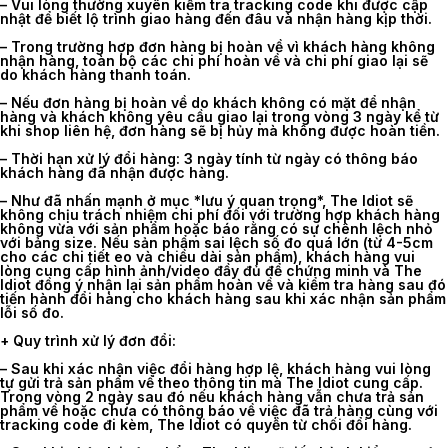
–
Vui lòng thường xuyên kiểm tra tracking code khi được cập
nhật để biết lộ trình giao hàng đến đâu và nhận hàng kịp thời.
– Trong trường hợp đơn hàng bị hoàn về vì khách hàng không
nhận hàng, toàn bộ các chi phí hoàn về và chi phí giao lại sẽ
do khách hàng thanh toán.
– Nếu đơn hàng bị hoàn về do khách không có mặt để nhận
hàng và khách không yêu cầu giao lại trong vòng 3 ngày kể từ
khi shop liên hệ, đơn hàng sẽ bị hủy mà không được hoàn tiền.
–
Thời hạn xử lý đổi hàng
: 3 ngày tính từ ngày có thông báo
khách hàng đã nhận được hàng.
– Như đã nhấn mạnh ở mục *lưu ý quan trọng*, The Idiot sẽ
không chịu trách nhiệm chi phí đối với trường hợp khách hàng
không vừa với sản phẩm hoặc báo rằng có sự chênh lệch nhỏ
với bảng size. Nếu sản phẩm sai lệch số đo quá lớn (từ 4-5cm
cho các chi tiết eo và chiều dài sản phẩm), khách hàng vui
lòng cung cấp hình ảnh/video đầy đủ để chứng minh và The
Idiot đồng ý nhận lại sản phẩm hoàn về và kiểm tra hàng sau đó
tiến hành đổi hàng cho khách hàng sau khi xác nhận sản phẩm
lỗi số đo.
+ Quy trình xử lý đơn đổi:
–
Sau khi xác nhận việc đổi hàng hợp lệ, khách hàng vui lòng
tự gửi trả sản phẩm về theo thông tin mà The Idiot cung cấp.
Trong vòng 2 ngày sau đó nếu khách hàng vẫn chưa trả sản
phẩm về hoặc chưa có thông báo về việc đã trả hàng cùng với
tracking code đi kèm, The Idiot có quyền từ chối đổi hàng.