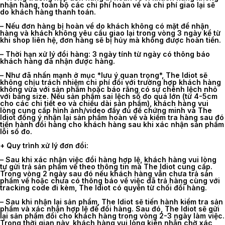
nhận hàng, toàn bộ các chi phí hoàn về và chi phí giao lại sẽ
do khách hàng thanh toán.
– Nếu đơn hàng bị hoàn về do khách không có mặt để nhận
hàng và khách không yêu cầu giao lại trong vòng 3 ngày kể từ
khi shop liên hệ, đơn hàng sẽ bị hủy mà không được hoàn tiền.
–
Thời hạn xử lý đổi hàng
: 3 ngày tính từ ngày có thông báo
khách hàng đã nhận được hàng.
– Như đã nhấn mạnh ở mục *lưu ý quan trọng*, The Idiot sẽ
không chịu trách nhiệm chi phí đối với trường hợp khách hàng
không vừa với sản phẩm hoặc báo rằng có sự chênh lệch nhỏ
với bảng size. Nếu sản phẩm sai lệch số đo quá lớn (từ 4-5cm
cho các chi tiết eo và chiều dài sản phẩm), khách hàng vui
lòng cung cấp hình ảnh/video đầy đủ để chứng minh và The
Idiot đồng ý nhận lại sản phẩm hoàn về và kiểm tra hàng sau đó
tiến hành đổi hàng cho khách hàng sau khi xác nhận sản phẩm
lỗi số đo.
+ Quy trình xử lý đơn đổi:
–
Sau khi xác nhận việc đổi hàng hợp lệ, khách hàng vui lòng
tự gửi trả sản phẩm về theo thông tin mà The Idiot cung cấp.
Trong vòng 2 ngày sau đó nếu khách hàng vẫn chưa trả sản
phẩm về hoặc chưa có thông báo về việc đã trả hàng cùng với
tracking code đi kèm, The Idiot có quyền từ chối đổi hàng.
– Sau khi nhận lại sản phẩm, The Idiot sẽ tiến hành kiểm tra sản
phẩm và xác nhận hợp lệ để đổi hàng. Sau đó, The Idiot sẽ gửi
lại sản phẩm đổi cho khách hàng trong vòng 2-3 ngày làm việc.
Trong thời gian này, khách hàng vui lòng kiên nhẫn chờ xác