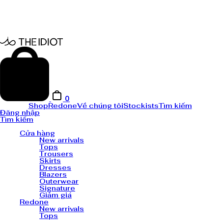
0
Shop
Redone
Về chúng tôi
Stockists
Tìm kiếm
Đăng nhập
Tìm kiếm
Cửa hàng
New arrivals
Tops
Trousers
Skirts
Dresses
Blazers
Outerwear
Signature
Giảm giá
Redone
New arrivals
Tops