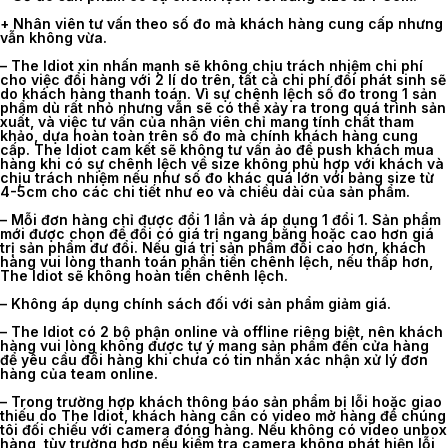
+ Nhân viên tư vấn theo số đo mà khách hàng cung cấp nhưng
vẫn không vừa.
– The Idiot xin nhấn mạnh sẽ không chịu trách nhiệm chi phí
cho việc đổi hàng với 2 lí do trên, tất cả chi phí đổi phát sinh sẽ
do khách hàng thanh toán. Vì sự chênh lệch số đo trong 1 sản
phẩm dù rất nhỏ nhưng vẫn sẽ có thể xảy ra trong quá trình sản
xuất, và việc tư vấn của nhân viên chỉ mang tính chất tham
khảo, dựa hoàn toàn trên số đo mà chính khách hàng cung
cấp. The Idiot cam kết sẽ không tư vấn ảo để push khách mua
hàng khi có sự chênh lệch về size không phù hợp với khách và
chịu trách nhiệm nếu như số đo khác quá lớn với bảng size từ
4-5cm cho các chi tiết như eo và chiều dài của sản phẩm.
– Mỗi đơn hàng chỉ được đổi 1 lần và áp dụng 1 đổi 1. Sản phẩm
mới được chọn để đổi có giá trị ngang bằng hoặc cao hơn giá
trị sản phẩm đư đổi. Nếu giá trị sản phẩm đổi cao hơn, khách
hàng vui lòng thanh toán phần tiền chênh lệch, nếu thấp hơn,
The Idiot sẽ không hoàn tiền chênh lệch.
– Không áp dụng chính sách đối với sản phẩm giảm giá.
– The Idiot có 2 bộ phận online và offline riêng biệt, nên khách
hàng vui lòng không được tự ý mang sản phẩm đến cửa hàng
để yêu cầu đổi hàng khi chưa có tin nhắn xác nhận xử lý đơn
hàng của team online.
– Trong trường hợp khách thông báo sản phẩm bị lỗi hoặc giao
thiếu do The Idiot, khách hàng cần có video mở hàng để chúng
tôi đối chiếu với camera đóng hàng. Nếu không có video unbox
hàng, tùy trường hợp nếu kiểm tra camera không phát hiện lỗi