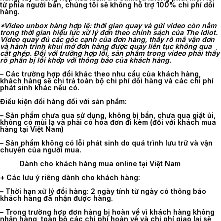
từ phía người bán, chúng tôi sẽ không hỗ trợ 100% chi phí đổi
hàng.
*Video unbox hàng hợp lệ: thời gian quay và gửi video còn nằm
trong thời gian hiệu lực xử lý đơn theo chính sách của The Idiot.
Video quay đủ các góc cạnh của đơn hàng, thấy rõ mã vận đơn
và hành trình khui mở đơn hàng được quay liên tục không qua
cắt ghép. Đối với trường hợp lỗi, sản phẩm trong video phải thấy
rõ phần bị lỗi khớp với thông báo của khách hàng.
– Các trường hợp đổi khác theo nhu cầu của khách hàng,
khách hàng sẽ chi trả toàn bộ chi phí đổi hàng và các chi phí
phát sinh khác nếu có.
Điều kiện đổi hàng đối với sản phẩm:
– Sản phẩm chưa qua sử dụng, không bị bẩn, chưa qua giặt ủi,
không có mùi lạ và phải có hóa đơn đi kèm (đối với khách mua
hàng tại Việt Nam)
– Sản phẩm không có lỗi phát sinh do quá trình lưu trữ và vận
chuyển của người mua.
Dành cho khách hàng mua online tại Việt Nam
+ Các lưu ý riêng dành cho khách hàng:
–
Thời hạn xử lý đổi hàng
: 2 ngày tính từ ngày có thông báo
khách hàng đã nhận được hàng.
– Trong trường hợp đơn hàng bị hoàn về vì khách hàng không
nhận hàng, toàn bộ các chi phí hoàn về và chi phí giao lại sẽ