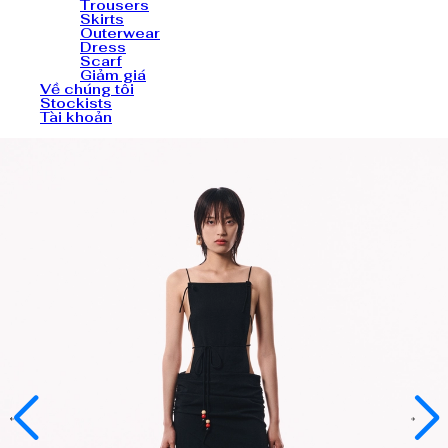
Trousers
Skirts
Outerwear
Dress
Scarf
Giảm giá
Về chúng tôi
Stockists
Tài khoản