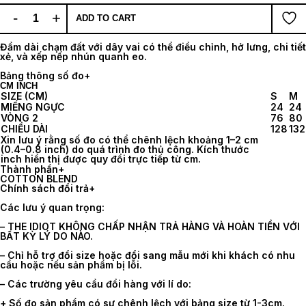
-
+
ADD TO CART
Đầm dài chạm đất với dây vai có thể điều chỉnh, hở lưng, chi tiết
xẻ, và xếp nếp nhún quanh eo.
Bảng thông số đo
+
CM
INCH
SIZE (CM)
S
M
MIẾNG NGỰC
24
24
VÒNG 2
76
80
CHIỀU DÀI
128
132
Xin lưu ý rằng số đo có thể chênh lệch khoảng 1–2 cm
(0.4–0.8 inch) do quá trình đo thủ công. Kích thước
inch hiển thị được quy đổi trực tiếp từ cm.
Thành phần
+
COTTON BLEND
Chính sách đổi trả
+
Các lưu ý quan trọng:
– THE IDIOT KHÔNG CHẤP NHẬN TRẢ HÀNG VÀ HOÀN TIỀN VỚI
BẤT KỲ LÝ DO NÀO.
– Chỉ hỗ trợ đổi size hoặc đổi sang mẫu mới khi khách có nhu
cầu hoặc nếu sản phẩm bị lỗi.
– Các trường yêu cầu đổi hàng với lí do:
+ Số đo sản phẩm có sự chênh lệch với bảng size từ 1-3cm.