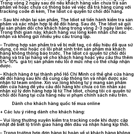
Trong vòng 2 ngày sau đó nếu khách hàng vẫn chưa trả sản
phẩm về hoặc chưa có thông báo về việc đã trả hàng cùng với
tracking code đi kèm, The Idiot có quyền từ chối đổi hàng.
– Sau khi nhận lại sản phẩm, The Idiot sẽ tiến hành kiểm tra sản
phẩm và xác nhận hợp lệ để đổi hàng. Sau đó, The Idiot sẽ gửi
lại sản phẩm đổi cho khách hàng trong vòng 2-3 ngày làm việc.
Trong thời gian này, khách hàng vui lòng kiên nhẫn chờ xác
nhận và không gửi nhiều yêu cầu trùng lặp.
– Trường hợp sản phẩm trả về bị mất tag, có dấu hiệu đã qua sử
dụng, có mùi hoặc có lỗi phát sinh trên sản phẩm mà khách
hàng không thông báo trước, The Idiot có quyền từ chối đổi
hàng và trả lại hàng về cho khách hàng hoặc yêu cầu thu thêm
5%-10% giá trị sản phẩm nếu lỗi ở mức nhẹ có thể chấp nhận
được.
– Khách hàng ở tại thành phố Hồ Chí Minh có thể ghé cửa hàng
để đổi hàng sau khi đã cung cấp thông tin và nhận được xác
nhận từ team online. Xin vui lòng không tự ý mang sản phẩm
đến cửa hàng để yêu cầu đổi hàng khi chưa có tin nhắn xác
nhận xử lý đơn hàng hợp lệ từ The Idiot, chúng tôi có quyền từ
chối đổi hàng tại cửa hàng nếu vi phạm chính sách nêu trên.
Dành cho khách hàng quốc tế mua online
+ Các lưu ý riêng dành cho khách hàng:
–
Vui lòng thường xuyên kiểm tra tracking code khi được cập
nhật để biết lộ trình giao hàng đến đâu và nhận hàng kịp thời.
– Trong trường hợp đơn hàng bị hoàn về vì khách hàng không