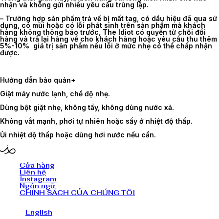
nhận và không gửi nhiều yêu cầu trùng lặp.
– Trường hợp sản phẩm trả về bị mất tag, có dấu hiệu đã qua sử
dụng, có mùi hoặc có lỗi phát sinh trên sản phẩm mà khách
hàng không thông báo trước, The Idiot có quyền từ chối đổi
hàng và trả lại hàng về cho khách hàng hoặc yêu cầu thu thêm
5%-10% giá trị sản phẩm nếu lỗi ở mức nhẹ có thể chấp nhận
được.
Hướng dẫn bảo quản
+
Giặt máy nước lạnh, chế độ nhẹ.
Dùng bột giặt nhẹ, không tẩy, không dùng nước xả.
Không vắt mạnh, phơi tự nhiên hoặc sấy ở nhiệt độ thấp.
Ủi nhiệt độ thấp hoặc dùng hơi nước nếu cần.
Cửa hàng
Liên hệ
Instagram
Ngôn ngữ
CHÍNH SÁCH CỦA CHÚNG TÔI
English