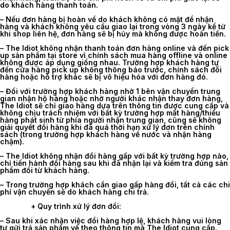
do khách hàng thanh toán.
– Nếu đơn hàng bị hoàn về do khách không có mặt để nhận
hàng và khách không yêu cầu giao lại trong vòng 3 ngày kể từ
khi shop liên hệ, đơn hàng sẽ bị hủy mà không được hoàn tiền.
– The Idiot không nhận thanh toán đơn hàng online và đến pick
up sản phẩm tại store vì chính sách mua hàng offline và online
không được áp dụng giống nhau. Trường hợp khách hàng tự
đến cửa hàng pick up không thông báo trước, chính sách đổi
hàng hoặc hỗ trợ khác sẽ bị vô hiệu hóa với đơn hàng đó.
– Đối với trường hợp khách hàng nhờ 1 bên vận chuyển trung
gian nhận hộ hàng hoặc nhờ người khác nhận thay đơn hàng,
The Idiot sẽ chỉ giao hàng dựa trên thông tin được cung cấp và
không chịu trách nhiệm với bất kỳ trường hợp mất hàng/thiếu
hàng phát sinh từ phía người nhận trung gian, cũng sẽ không
giải quyết đổi hàng khi đã quá thời hạn xử lý đơn trên chính
sách (trong trường hợp khách hàng về nước và nhận hàng
chậm).
– The Idiot không nhận đổi hàng gấp với bất kỳ trường hợp nào,
chỉ tiến hành đổi hàng sau khi đã nhận lại và kiểm tra đúng sản
phẩm đổi từ khách hàng.
– Trong trường hợp khách cần giao gấp hàng đổi, tất cả các chi
phí vận chuyển sẽ do khách hàng chi trả.
+ Quy trình xử lý đơn đổi:
–
Sau khi xác nhận việc đổi hàng hợp lệ, khách hàng vui lòng
tự gửi trả sản phẩm về theo thông tin mà The Idiot cung cấp.