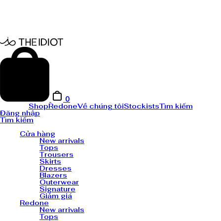
0
Shop
Redone
Về chúng tôi
Stockists
Tìm kiếm
Đăng nhập
Tìm kiếm
Cửa hàng
New arrivals
Tops
Trousers
Skirts
Dresses
Blazers
Outerwear
Signature
Giảm giá
Redone
New arrivals
Tops