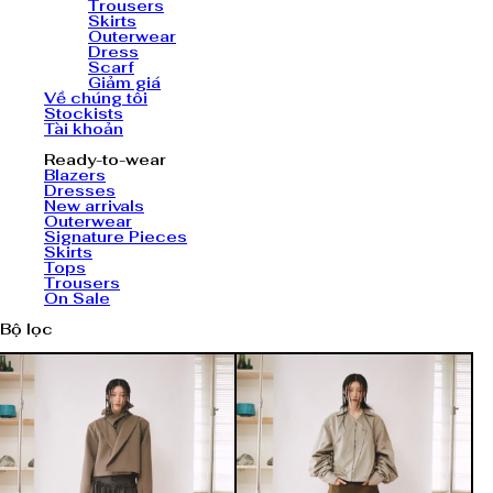
Trousers
Skirts
Outerwear
Dress
Scarf
Giảm giá
Về chúng tôi
Stockists
Tài khoản
Ready-to-wear
Blazers
Dresses
New arrivals
Outerwear
Signature Pieces
Skirts
Tops
Trousers
On Sale
Bộ lọc