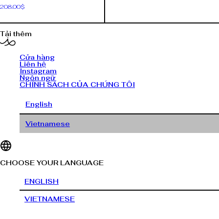
208.00
$
Tải thêm
Cửa hàng
Liên hệ
Instagram
Ngôn ngữ
CHÍNH SÁCH CỦA CHÚNG TÔI
English
Vietnamese
CHOOSE YOUR LANGUAGE
ENGLISH
VIETNAMESE